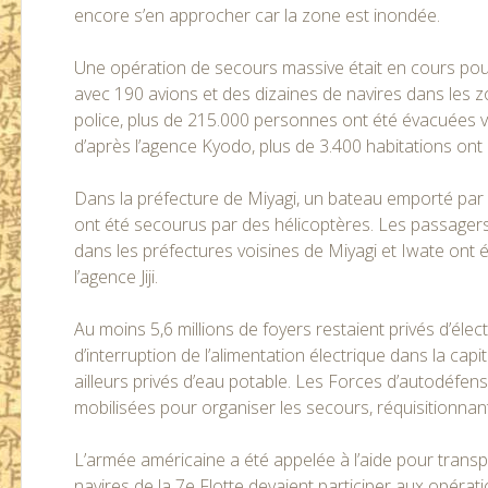
encore s’en approcher car la zone est inondée.
Une opération de secours massive était en cours pou
avec 190 avions et des dizaines de navires dans les zo
police, plus de 215.000 personnes ont été évacuées ver
d’après l’agence Kyodo, plus de 3.400 habitations ont 
Dans la préfecture de Miyagi, un bateau emporté par 
ont été secourus par des hélicoptères. Les passagers 
dans les préfectures voisines de Miyagi et Iwate ont é
l’agence Jiji.
Au moins 5,6 millions de foyers restaient privés d’élec
d’interruption de l’alimentation électrique dans la capi
ailleurs privés d’eau potable. Les Forces d’autodéfens
mobilisées pour organiser les secours, réquisitionna
L’armée américaine a été appelée à l’aide pour transpo
navires de la 7e Flotte devaient participer aux opéra