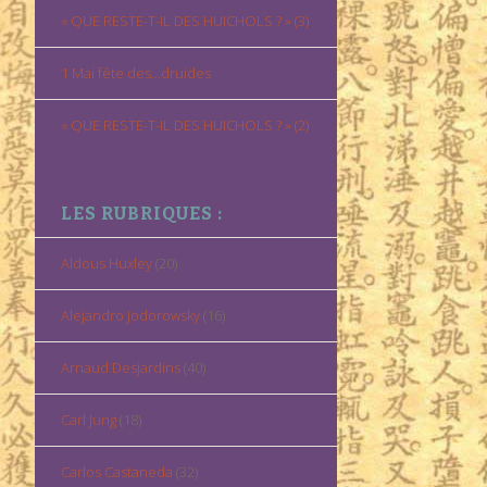
« QUE RESTE-T-IL DES HUICHOLS ? » (3)
1 Mai fête des…druides
« QUE RESTE-T-IL DES HUICHOLS ? » (2)
LES RUBRIQUES :
Aldous Huxley
(20)
Alejandro Jodorowsky
(16)
Arnaud Desjardins
(40)
Carl Jung
(18)
Carlos Castaneda
(32)