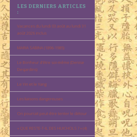
LES DERNIERS ARTICLES
:
Vacances du lundi 03 août au lundi 31
août 2026 inclus
MARIA SABINA (1896-1985)
Le Bonheur d’être soi-même (Denise
Desjardins)
Le Yin et le Yang
Les liaisons dangereuses
On pourrait peut-être tenter le détour
« QUE RESTE-T-IL DES HUICHOLS ? » (4)