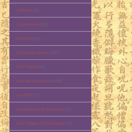
Cathares
(23)
Chamanisme
(100)
Chrétiens
(79)
Des destins animés
(287)
DVD YI KING
(25)
états de conscience
(389)
Gurdjieff
(17)
Hexagramme de Naissance
(14)
Jean Philippe Schlumberger
(20)