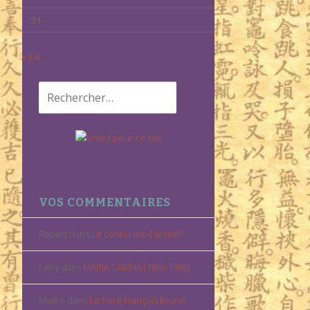
31
« Juil
Rechercher :
VOS COMMENTAIRES
Robert
dans
Le connu est-il le réel?
Lehy
dans
MARIA SABINA (1896-1985)
Maitre
dans
Le Père François Brune