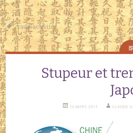
radioactivité
Stupeur et tr
Jap
13 MARS 2011
CLAUDE S