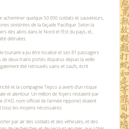
r acheminer quelque 50.000 soldats et sauveteurs,
nes sinistrées de la façade Pacifique. Selon la
s des abris dans le Nord et l’Est du pays, et,
été détruites.
le tsunami a pu être localisé et ses 81 passagers
de deux trains portés disparus depuis la veille
galement été retrouvés sains et saufs, écrit
tricité et la compagnie Tepco a averti d’un risque
tale et alentour. Un million de foyers restaient par
e (FAD, nom officiel de l’armée nippone) étaient
nt tous les moyens nécessaires.
rter par air des soldats et des véhicules, et des
tions de recherches et de secours en mer, aux côtés