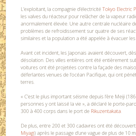
L’exploitant, la compagnie d’électricité
Tokyo Electric
les valves du réacteur pour relâcher de la vapeur radi
anormalement élevée. Une autre centrale nucléaire de
problèmes de refroidissement sur quatre de ses réac
similaires et la population a été appelée à évacuer les
Avant cet incident, les Japonais avaient découvert, dès
désolation. Des villes entières ont été entièrement 
voitures ont été projetées contre la façade des maiso
déferlantes venues de l’océan Pacifique, qui ont pénétr
terres.
« C’est le plus important séisme depuis l’ère Meiji (18
personnes y ont laissé la vie », a déclaré le porte-p
300 à 400 corps dans le port de
Rikuzentakata
.
De plus, entre 200 et 300 cadavres ont été découver
Miyagi
) après le passage d’une vague de plus de 10 mètr