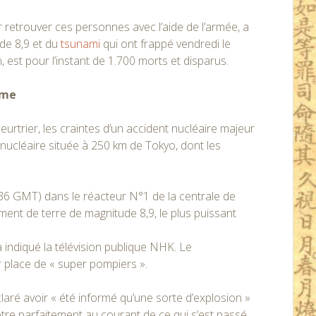
 retrouver ces personnes avec l’aide de l’armée, a
de 8,9 et du
tsunami
qui ont frappé vendredi le
pon, est pour l’instant de 1.700 morts et disparus.
sme
meurtrier, les craintes d’un accident nucléaire majeur
nucléaire située à 250 km de Tokyo, dont les
36 GMT) dans le réacteur N°1 de la centrale de
ent de terre de magnitude 8,9, le plus puissant
 indiqué la télévision publique NHK. Le
 place de « super pompiers ».
aré avoir « été informé qu’une sorte d’explosion »
être parfaitement au courant de ce qui s’est passé.