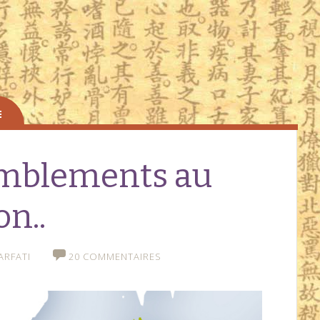
emblements au
on..
ARFATI
20 COMMENTAIRES