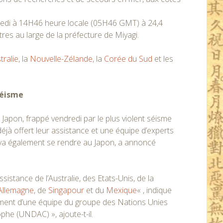
dredi à 14H46 heure locale (05H46 GMT) à 24,4
res au large de la préfecture de Miyagi.
tralie
, la
Nouvelle-Zélande
, la
Corée du Sud
et les
séisme
 Japon, frappé vendredi par le plus violent séisme
déjà offert leur assistance et une équipe d’experts
 va également se rendre au Japon, a annoncé
stance de l’Australie, des Etats-Unis, de la
Allemagne
, de
Singapour
et du
Mexique
« , indique
iement d’une équipe du groupe des Nations Unies
ophe (UNDAC) », ajoute-t-il.