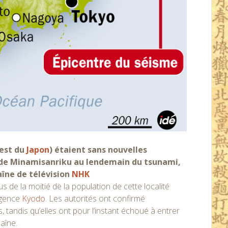
est du
Japon
) étaient sans nouvelles
re de Minamisanriku au lendemain du tsunami,
aîne de télévision
NHK
s de la moitié de la population de cette localité
agence
Kyodo
. Les autorités ont confirmé
 tandis qu’elles ont pour l’instant échoué à entrer
aîne.