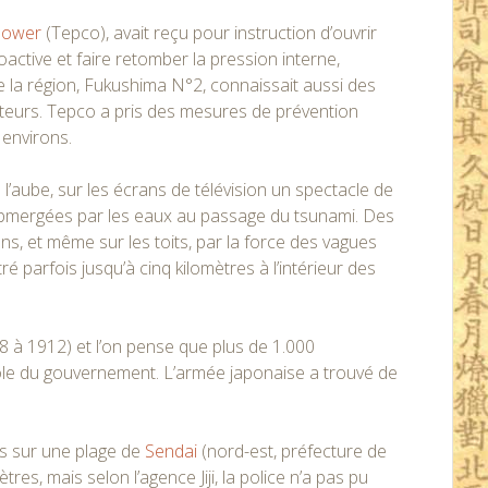
 Power
(Tepco), avait reçu pour instruction d’ouvrir
oactive et faire retomber la pression interne,
 la région, Fukushima N°2, connaissait aussi des
teurs. Tepco a pris des mesures de prévention
 environs.
 l’aube, sur les écrans de télévision un spectacle de
submergées par les eaux au passage du tsunami. Des
ns, et même sur les toits, par la force des vagues
é parfois jusqu’à cinq kilomètres à l’intérieur des
68 à 1912) et l’on pense que plus de 1.000
arole du gouvernement. L’armée japonaise a trouvé de
ts sur une plage de
Sendai
(nord-est, préfecture de
es, mais selon l’agence Jiji, la police n’a pas pu