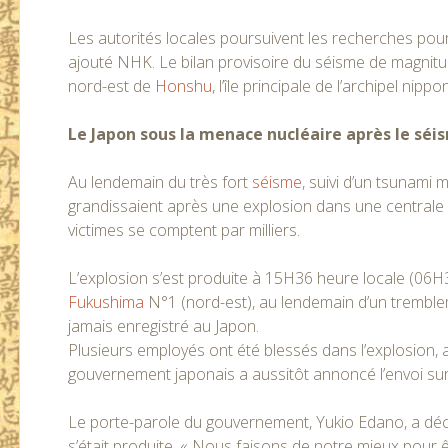
Les autorités locales poursuivent les recherches pour
ajouté NHK. Le bilan provisoire du séisme de magnitu
nord-est de
Honshu
, l’île principale de l’archipel nip
Le Japon sous la menace nucléaire après le séi
Au lendemain du très fort
séisme
, suivi d’un tsunami 
grandissaient après une explosion dans une centrale 
victimes se comptent par milliers.
L’explosion s’est produite à 15H36 heure locale (06H
Fukushima
N°1 (nord-est), au lendemain d’un tremblem
jamais enregistré au Japon.
Plusieurs employés ont été blessés dans l’explosion, a
gouvernement japonais a aussitôt annoncé l’envoi sur
Le porte-parole du gouvernement, Yukio Edano, a décl
s’était produite. « Nous faisons de notre mieux pour 