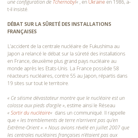
une configuration de
Tchernobyl
«
, en
Ukraine
en 1986, a-
t-il insisté.
DÉBAT SUR LA SÛRETÉ DES INSTALLATIONS
FRANÇAISES
L’accident de la centrale nucléaire de Fukushima au
Japon a relancé le débat sur la sûreté des installations
en France, deuxième plus grand pays nucléaire au
monde après les Etats-Unis. La France possède 58
réacteurs nucléaires, contre 55 au Japon, répartis dans
19 sites sur tout le territoire.
« Ce séisme dévastateur montre que le nucléaire est un
colosse aux pieds d’argile »
, estime ainsi le Réseau
«
Sortir du nucléaire
«
dans un communiqué. Il rappelle
que
« les tremblements de terre n’arrivent pas qu’en
Extrême-Orient »
.
« Nous avions révélé en juillet 2007 que
les centrales nucléaires françaises n’étaient pas aux