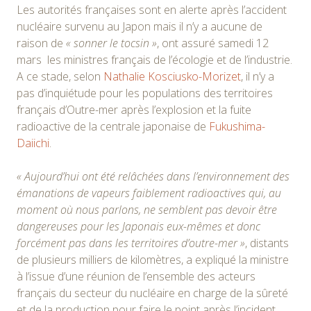
Les autorités françaises sont en alerte après l’accident
nucléaire survenu au Japon mais il n’y a aucune de
raison de
« sonner le tocsin »
, ont assuré samedi 12
mars les ministres français de l’écologie et de l’industrie.
A ce stade, selon
Nathalie Kosciusko-Morizet
, il n’y a
pas d’inquiétude pour les populations des territoires
français d’Outre-mer après l’explosion et la fuite
radioactive de la centrale japonaise de
Fukushima-
Daiichi
.
« Aujourd’hui ont été relâchées dans l’environnement des
émanations de vapeurs faiblement radioactives qui, au
moment où nous parlons, ne semblent pas devoir être
dangereuses pour les Japonais eux-mêmes et donc
forcément pas dans les territoires d’outre-mer »
, distants
de plusieurs milliers de kilomètres, a expliqué la ministre
à l’issue d’une réunion de l’ensemble des acteurs
français du secteur du nucléaire en charge de la sûreté
et de la production pour faire le point après l’incident