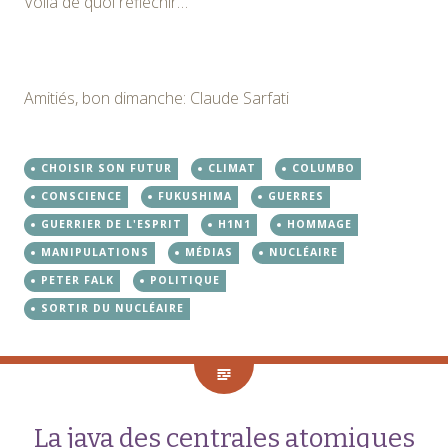
Voilà de quoi réfléchir…
Amitiés, bon dimanche: Claude Sarfati
CHOISIR SON FUTUR
CLIMAT
COLUMBO
CONSCIENCE
FUKUSHIMA
GUERRES
GUERRIER DE L'ESPRIT
H1N1
HOMMAGE
MANIPULATIONS
MÉDIAS
NUCLÉAIRE
PETER FALK
POLITIQUE
SORTIR DU NUCLÉAIRE
La java des centrales atomiques