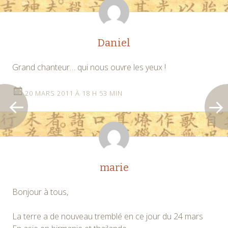
articles
Daniel
Grand chanteur… qui nous ouvre les yeux !
20 MARS 2011 À 18 H 53 MIN
marie
Bonjour à tous,
La terre a de nouveau tremblé en ce jour du 24 mars