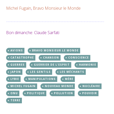
Michel Fugain
,
Bravo Monsieur le Monde
……………………………………………………………………………………………
Bon dimanche: Claude Sarfati
AVIONS
BRAVO MONSIEUR LE MONDE
CATASTROPHE
CHANSON
CONSCIENCE
GUERRES
GUERRIER DE L'ESPRIT
HARMONIE
JAPON
LES GENTILS
LES MÉCHANTS
LYBIE
MANIPULATIONS
MÉRE
MICHEL FUGAIN
NOUVEAU MONDE
NUCLÉAIRE
ONU
POLITIQUE
POLLUTION
POUVOIR
TERRE