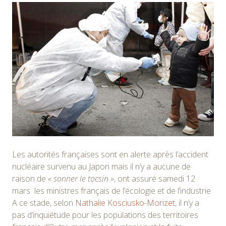
Les autorités françaises sont en alerte après l’accident
nucléaire survenu au Japon mais il n’y a aucune de
raison de
« sonner le tocsin »
, ont assuré samedi 12
mars les ministres français de l’écologie et de l’industrie.
A ce stade, selon
Nathalie Kosciusko-Morizet
, il n’y a
pas d’inquiétude pour les populations des territoires