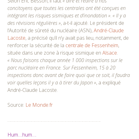
Selon Eric Besson, il faut
« dire et redire à nos
concitoyens que toutes les centrales ont été conçues en
intégrant les risques sismiques et d’inondation »
.
« Il y a
des révisions régulières »
, a-t-il ajouté. Le président de
l’Autorité de sûreté du nucléaire (ASN),
André-Claude
Lacoste
, a précisé qu’il n’y avait pas lieu, notamment, de
renforcer la sécurité de la
centrale de Fessenheim
,
située dans une zone à risque sismique en
Alsace
.
« Nous faisons chaque année 1 000 inspections sur le
parc nucléaire en France. Sur Fessenheim, 15 à 20
inspections donc avant de faire quoi que ce soit, il faudra
voir quelles leçons il y a à tirer du Japon »
, a expliqué
André-Claude Lacoste.
Source:
Le Monde.fr
……………………………………………………………………….
Hum….hum….