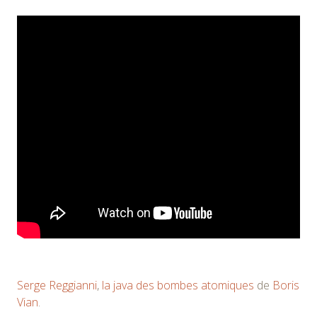
Serge Reggianni
,
la java des bombes atomiques
de
Boris
Vian
.