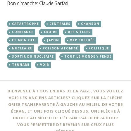
Bon dimanche: Claude Sarfati.
CATASTROPHE
CENTRALES
CHANSON
CONFIANCE
CROIRE
DES SIÉCLES
ET MON OEIL
JAPON
MER POLLUÉE
NUCLÉAIRE
POISSON ATOMISÉ
POLITIQUE
SORTIR DU NUCLÉAIRE
TOUT LE MONDE Y PENSE
TSUNAMI
VOIR
BIENVENUE À TOUS EN BAS DE LA PAGE, VOUS VOULEZ
VOIR LES ANCIENS ARTICLES? CLIQUEZ SUR LA FLÈCHE
GRISE TRANSPARENTE À GAUCHE AU MILIEU DE VOTRE
ÉCRAN, ET UNE FOIS CLIQUÉ DESSUS, UNE FLÈCHE À
DROITE AU MILIEU DE L'ÉCRAN S'AFFICHERA POUR
VOUS PERMETTRE DE REVENIR SUR CEUX PLUS