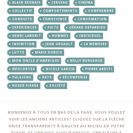
ALAIN RESNAIS
CERVEAU
CINÉMA
COLLECTIF
COMPORTEMENTS
COMPRENDRE
CONDUITE
CONSCIENCE
CONSOMATION
EXPÉRIENCES
FUITE
GÉRARD DEPARDIEU
HENRI LABORIT
HOMMES
INDIVIDUEL
INHIBITION
JEAN GRUAULT
LA MÉMOIRE
LUTTE
MARIE DUBOIS
MON ONCLE D'AMÉRIQUE
NELLY BORGEAUD
NÉOCORTEX
NICOLE GARCIA
PIERRE ARDITI
PULSIONS
RATS
RÉCOMPENSE
ROGER PIERRE
SOCIÉTÉ
BIENVENUE À TOUS EN BAS DE LA PAGE, VOUS VOULEZ
VOIR LES ANCIENS ARTICLES? CLIQUEZ SUR LA FLÈCHE
GRISE TRANSPARENTE À GAUCHE AU MILIEU DE VOTRE
ÉCRAN, ET UNE FOIS CLIQUÉ DESSUS, UNE FLÈCHE À