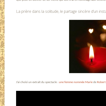
La prière dans la solitude, le partage sincère d’un inst
J’ai choisi un extrait du spectacle :
une femme nommée Marie
de
Robert