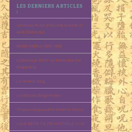
LES DERNIERS ARTICLES
:
Vacances du lundi 03 août au lundi 31
août 2026 inclus
MARIA SABINA (1896-1985)
Le Bonheur d’être soi-même (Denise
Desjardins)
Le Yin et le Yang
Les liaisons dangereuses
On pourrait peut-être tenter le détour
« QUE RESTE-T-IL DES HUICHOLS ? » (4)