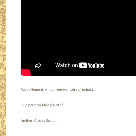
Recueillement, Amour envers notre prochain…
Que peut-on faire d’autre?
Amitiés: Claude Sarfati.