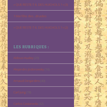
« QUE RESTE-T-IL DES HUICHOLS ? » (3)
1 Mai fête des…druides
« QUE RESTE-T-IL DES HUICHOLS ? » (2)
LES RUBRIQUES :
Aldous Huxley
(20)
Alejandro Jodorowsky
(16)
Arnaud Desjardins
(40)
Carl Jung
(18)
Carlos Castaneda
(32)