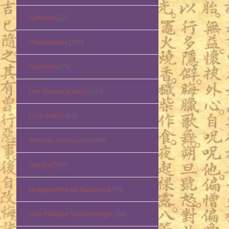
Cathares
(23)
Chamanisme
(100)
Chrétiens
(79)
Des destins animés
(287)
DVD YI KING
(25)
états de conscience
(389)
Gurdjieff
(17)
Hexagramme de Naissance
(14)
Jean Philippe Schlumberger
(20)