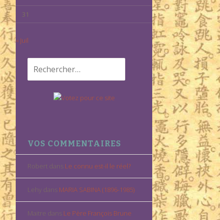
31
« Juil
Rechercher :
VOS COMMENTAIRES
Robert
dans
Le connu est-il le réel?
Lehy
dans
MARIA SABINA (1896-1985)
Maitre
dans
Le Père François Brune