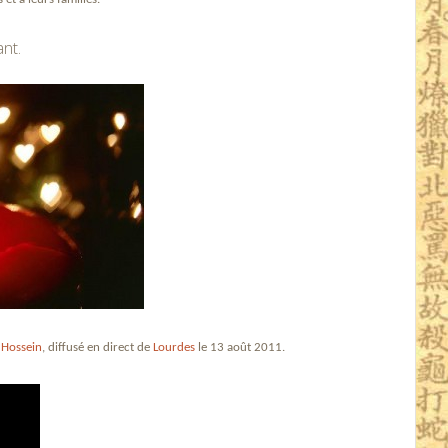
ant.
 Hossein
, diffusé en direct de
Lourdes
le 13 août 2011.