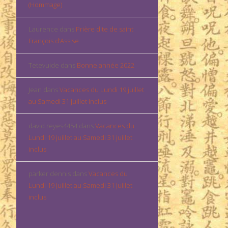
(Hommage)
Laurence
dans
Prière dite de saint
François d’Assise
Tetevuide
dans
Bonne année 2022
Jean
dans
Vacances du Lundi 19 juillet
au Samedi 31 juillet inclus
david.reyes4454
dans
Vacances du
Lundi 19 juillet au Samedi 31 juillet
inclus
parker dennis
dans
Vacances du
Lundi 19 juillet au Samedi 31 juillet
inclus