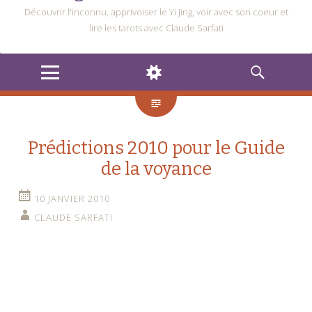
Découvrir l'inconnu, apprivoiser le Yi Jing, voir avec son coeur et
lire les tarots avec Claude Sarfati
MENU
WIDGETS
RECHERCHE
Prédictions 2010 pour le Guide
de la voyance
10 JANVIER 2010
CLAUDE SARFATI