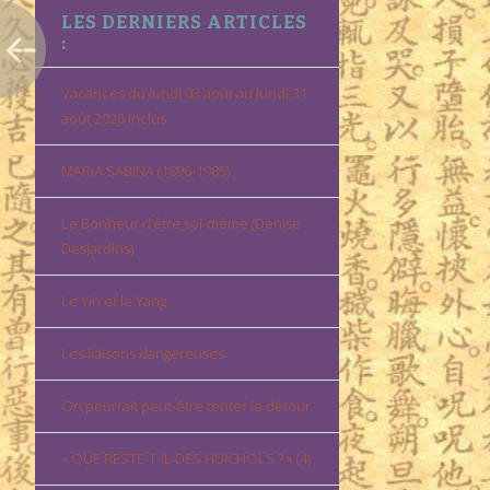
LES DERNIERS ARTICLES
:
Vacances du lundi 03 août au lundi 31
août 2026 inclus
MARIA SABINA (1896-1985)
Le Bonheur d’être soi-même (Denise
Desjardins)
Le Yin et le Yang
Les liaisons dangereuses
On pourrait peut-être tenter le détour
« QUE RESTE-T-IL DES HUICHOLS ? » (4)