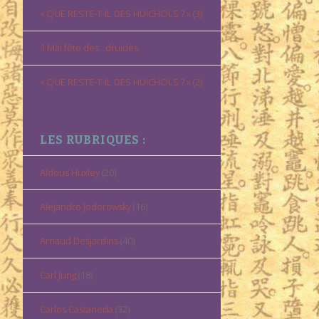
« QUE RESTE-T-IL DES HUICHOLS ? » (3)
1 Mai fête des…druides
« QUE RESTE-T-IL DES HUICHOLS ? » (2)
LES RUBRIQUES :
Aldous Huxley
(20)
Alejandro Jodorowsky
(16)
Arnaud Desjardins
(40)
Carl Jung
(18)
Carlos Castaneda
(32)