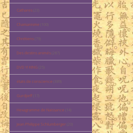
Cathares
(23)
Chamanisme
(100)
Chrétiens
(79)
Des destins animés
(287)
DVD YI KING
(25)
états de conscience
(389)
Gurdjieff
(17)
Hexagramme de Naissance
(14)
Jean Philippe Schlumberger
(20)