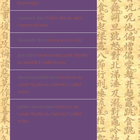
(Hommage)
Laurence
dans
Prière dite de saint
François d’Assise
Tetevuide
dans
Bonne année 2022
Jean
dans
Vacances du Lundi 19 juillet
au Samedi 31 juillet inclus
david.reyes4454
dans
Vacances du
Lundi 19 juillet au Samedi 31 juillet
inclus
parker dennis
dans
Vacances du
Lundi 19 juillet au Samedi 31 juillet
inclus