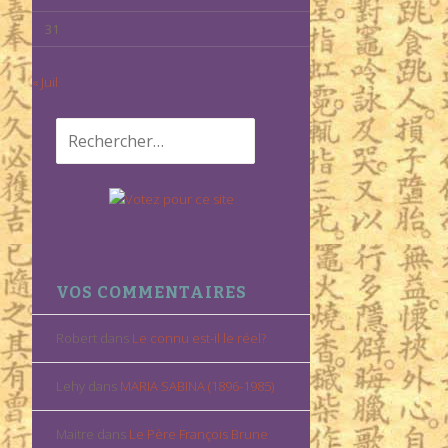
31
« Juil
Rechercher :
VOS COMMENTAIRES
Robert
dans
Le connu est-il le réel?
Lehy
dans
MARIA SABINA (1896-1985)
Maitre
dans
Le Père François Brune