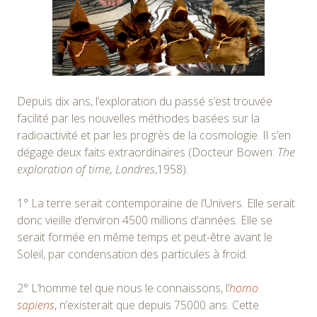
Depuis dix ans, l’exploration du passé s’est trouvée
facilité par les nouvelles méthodes basées sur la
radioactivité et par les progrès de la cosmologie. Il s’en
dégage deux faits extraordinaires (Docteur Bowen:
The
exploration of time, Londres
,1958).
1° La terre serait contemporaine de l’Univers. Elle serait
donc vieille d’environ 4500 millions d’années. Elle se
serait formée en même temps et peut-être avant le
Soleil, par condensation des particules à froid.
2° L’homme tel que nous le connaissons, l’
homo
sapiens
, n’existerait que depuis 75000 ans. Cette