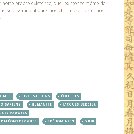
e notre propre existence, que l’existence même de
ins se dissimulent dans nos
chromosomes
et nos
»
OMES
CIVILISATIONS
ÉOLITHES
O SAPIENS
HUMANITÉ
JACQUES BERGIER
OUIS PAUWELS
PALÉONTOLOGUES
PRÉHOMINIEN
VOIR