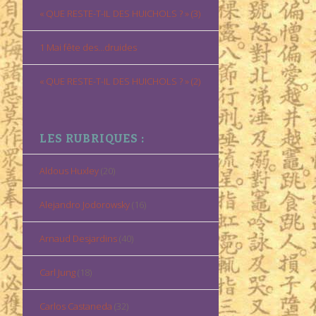
« QUE RESTE-T-IL DES HUICHOLS ? » (3)
1 Mai fête des…druides
« QUE RESTE-T-IL DES HUICHOLS ? » (2)
LES RUBRIQUES :
Aldous Huxley
(20)
Alejandro Jodorowsky
(16)
Arnaud Desjardins
(40)
Carl Jung
(18)
Carlos Castaneda
(32)