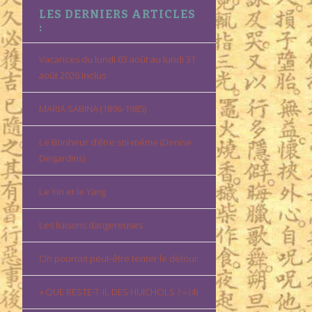
LES DERNIERS ARTICLES
:
Vacances du lundi 03 août au lundi 31
août 2026 inclus
MARIA SABINA (1896-1985)
Le Bonheur d’être soi-même (Denise
Desjardins)
Le Yin et le Yang
Les liaisons dangereuses
On pourrait peut-être tenter le détour
« QUE RESTE-T-IL DES HUICHOLS ? » (4)