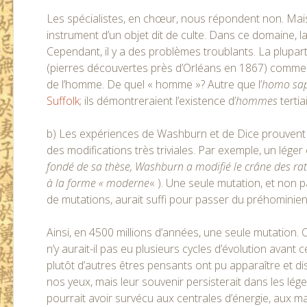
Les spécialistes, en chœur, nous répondent non. Mais i
instrument d’un objet dit de culte. Dans ce domaine
Cependant, il y a des problèmes troublants. La plupar
(pierres découvertes près d’Orléans en 1867) comme d
de l’homme. De quel « homme »? Autre que l’
homo sap
Suffolk
; ils démontreraient l’existence d’
hommes
tertia
b) Les expériences de Washburn et de Dice prouvent 
des modifications très triviales. Par exemple, un lég
fondé de sa thèse, Washburn a modifié le crâne des rat
à la forme « moderne
« ). Une seule mutation, et non 
de mutations, aurait suffi pour passer du préhominie
Ainsi, en 4500 millions d’années, une seule mutation. 
n’y aurait-il pas eu plusieurs cycles d’évolution avan
plutôt d’autres êtres pensants ont pu apparaître et dis
nos yeux, mais leur souvenir persisterait dans les légen
pourrait avoir survécu aux centrales d’énergie, aux m