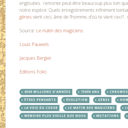
englouties. remonte peut-être beaucoup plus loin qu
notre espèce. Quels enregistrements infiniment lointa
gènes
vient ceci, âme de l’homme, d’où te vient ceci?.. 
Source:
Le matin des magiciens
Louis Pauwels
Jacques Bergier
Editions Folio
4500 MILLIONS D'ANNÉES
75000 ANS
CHROMOS
ÊTRES PENSANTS
ÉVOLUTION
GÈNES
HOM
LA VOIE DU COEUR
LE MATIN DES MAGICIENS
L
MÉMOIRE PLUS VIEILLE QUE NOUS
MUTATIONS