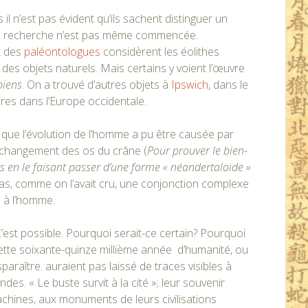
l n’est pas évident qu’ils sachent distinguer un
, la recherche n’est pas même commencée.
t des
paléontologues
considèrent les éolithes
es objets naturels. Mais certains y voient l’œuvre
iens
. On a trouvé d’autres objets à
Ipswich
, dans le
ires dans l’Europe occidentale.
que l’évolution de l’homme a pu être causée par
er changement des os du crâne (
Pour prouver le bien-
s en le faisant passer d’une forme « néandertaloïde »
pas, comme on l’avait cru, une conjonction complexe
n à l’homme.
C’est possible. Pourquoi serait-ce certain? Pourquoi
t cette soixante-quinze millième année d’humanité, ou
paraître. auraient pas laissé de traces visibles à
des. « Le buste survit à la cité »; leur souvenir
achines, aux monuments de leurs civilisations