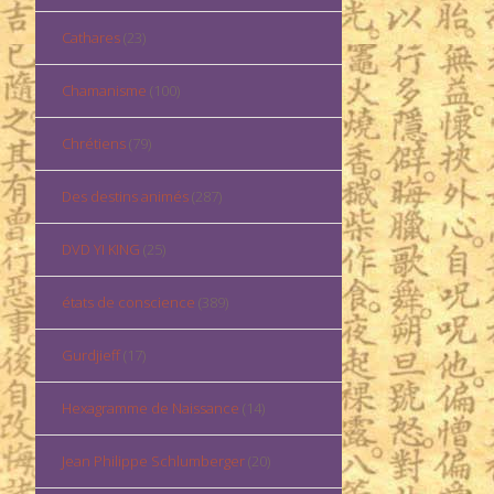
Cathares
(23)
Chamanisme
(100)
Chrétiens
(79)
Des destins animés
(287)
DVD YI KING
(25)
états de conscience
(389)
Gurdjieff
(17)
Hexagramme de Naissance
(14)
Jean Philippe Schlumberger
(20)