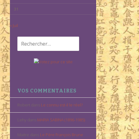
31
« Juil
Rechercher :
VOS COMMENTAIRES
Robert
dans
Le connu est-il le réel?
Lehy
dans
MARIA SABINA (1896-1985)
Maitre
dans
Le Père François Brune