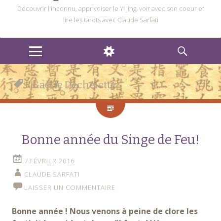
Découvrir l'inconnu, apprivoiser le Yi Jing, voir avec son coeur et
lire les tarots avec Claude Sarfati
MENU
WIDGETS
RECHERCHE
Gaëlle Déchelette
Bonne année du Singe de Feu!
7 FÉVRIER 2016
CLAUDE SARFATI
LAISSER UN COMMENTAIRE
Bonne année ! Nous venons à peine de clore les