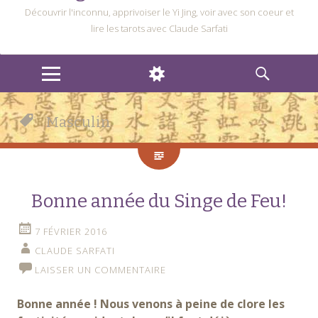
Découvrir l'inconnu, apprivoiser le Yi Jing, voir avec son coeur et
lire les tarots avec Claude Sarfati
MENU
WIDGETS
RECHERCHE
Masculin
Bonne année du Singe de Feu!
7 FÉVRIER 2016
CLAUDE SARFATI
LAISSER UN COMMENTAIRE
Bonne année ! Nous venons à peine de clore les