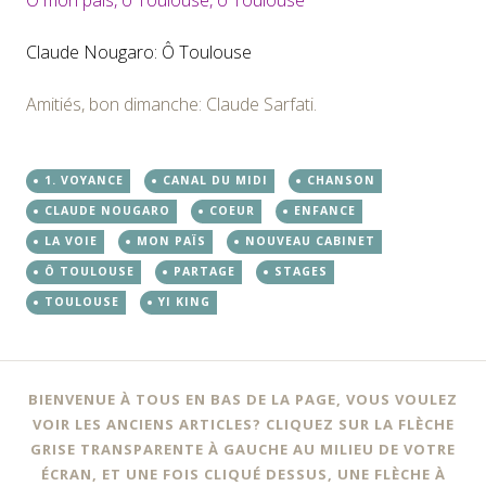
O mon païs, ô Toulouse, ô Toulouse
Claude Nougaro
:
Ô Toulouse
Amitiés, bon dimanche: Claude Sarfati.
1. VOYANCE
CANAL DU MIDI
CHANSON
CLAUDE NOUGARO
COEUR
ENFANCE
LA VOIE
MON PAÏS
NOUVEAU CABINET
Ô TOULOUSE
PARTAGE
STAGES
TOULOUSE
YI KING
BIENVENUE À TOUS EN BAS DE LA PAGE, VOUS VOULEZ
VOIR LES ANCIENS ARTICLES? CLIQUEZ SUR LA FLÈCHE
GRISE TRANSPARENTE À GAUCHE AU MILIEU DE VOTRE
ÉCRAN, ET UNE FOIS CLIQUÉ DESSUS, UNE FLÈCHE À