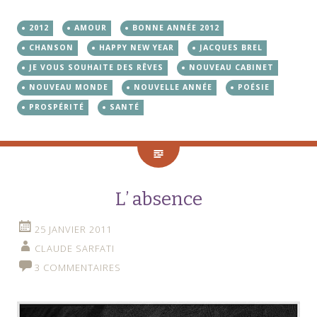
2012
AMOUR
BONNE ANNÉE 2012
CHANSON
HAPPY NEW YEAR
JACQUES BREL
JE VOUS SOUHAITE DES RÊVES
NOUVEAU CABINET
NOUVEAU MONDE
NOUVELLE ANNÉE
POÉSIE
PROSPÉRITÉ
SANTÉ
L’ absence
25 JANVIER 2011
CLAUDE SARFATI
3 COMMENTAIRES