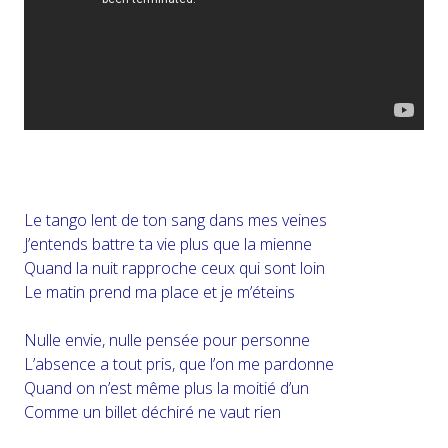
Le tango lent de ton sang dans mes veines
J’entends battre ta vie plus que la mienne
Quand la nuit rapproche ceux qui sont loin
Le matin prend ma place et je m’éteins
Nulle envie, nulle pensée pour personne
L’absence a tout pris, que l’on me pardonne
Quand on n’est même plus la moitié d’un
Comme un billet déchiré ne vaut rien