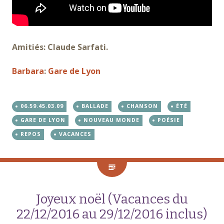
Amitiés: Claude Sarfati.
Barbara
:
Gare de Lyon
06.59.45.03.09
BALLADE
CHANSON
ÉTÉ
GARE DE LYON
NOUVEAU MONDE
POÉSIE
REPOS
VACANCES
Joyeux noël (Vacances du
22/12/2016 au 29/12/2016 inclus)