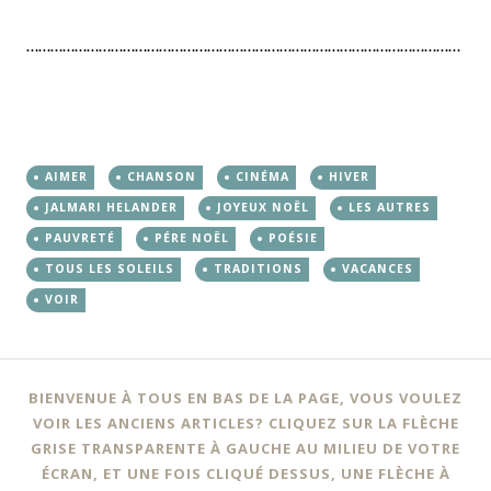
………………………………………………………………………………………………
AIMER
CHANSON
CINÉMA
HIVER
JALMARI HELANDER
JOYEUX NOËL
LES AUTRES
PAUVRETÉ
PÉRE NOËL
POÉSIE
TOUS LES SOLEILS
TRADITIONS
VACANCES
VOIR
Navigation
←
→
BIENVENUE À TOUS EN BAS DE LA PAGE, VOUS VOULEZ
des
VOIR LES ANCIENS ARTICLES? CLIQUEZ SUR LA FLÈCHE
GRISE TRANSPARENTE À GAUCHE AU MILIEU DE VOTRE
articles
ÉCRAN, ET UNE FOIS CLIQUÉ DESSUS, UNE FLÈCHE À