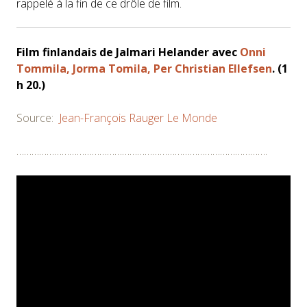
rappelé à la fin de ce drôle de film.
Film finlandais de
Jalmari Helander
avec
Onni
Tommila, Jorma Tomila, Per Christian Ellefsen
. (1
h 20.)
Source:
Jean-François Rauger
Le Monde
……………………………………………………………………………………….