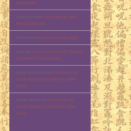
(Hommage)
Laurence
dans
Prière dite de saint
François d’Assise
Tetevuide
dans
Bonne année 2022
Jean
dans
Vacances du Lundi 19 juillet
au Samedi 31 juillet inclus
david.reyes4454
dans
Vacances du
Lundi 19 juillet au Samedi 31 juillet
inclus
parker dennis
dans
Vacances du
Lundi 19 juillet au Samedi 31 juillet
inclus