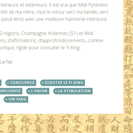
ntérieure et extérieure. Il est vrai que Midi Pyrénées
té de ma mère, c’est le retour vers ma famille, vers
(peut-être) avec une meilleure harmonie intérieure.
e 2 régions, Champagne Ardennes (51) et Midi
ons, d’affirmations, d’approfondissements, comme
unique, rigide pour consulter le Yi King.
arfati.
CONSCIENCE
ÉCOUTER LE YI KING
'INFLUENCE
L'UNION
LA STIMULATION
YIN YANG