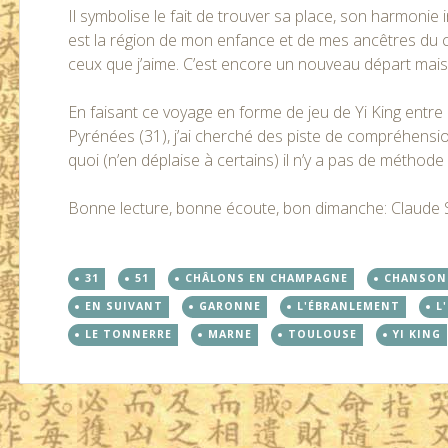
Il symbolise le fait de trouver sa place, son harmonie i
est la région de mon enfance et de mes ancêtres du cô
ceux que j’aime. C’est encore un nouveau départ mais 
En faisant ce voyage en forme de jeu de Yi King entr
Pyrénées (31), j’ai cherché des piste de compréhensi
quoi (n’en déplaise à certains) il n’y a pas de méthode 
Bonne lecture, bonne écoute, bon dimanche: Claude S
31
51
CHÂLONS EN CHAMPAGNE
CHANSON
EN SUIVANT
GARONNE
L'ÉBRANLEMENT
L
LE TONNERRE
MARNE
TOULOUSE
YI KING