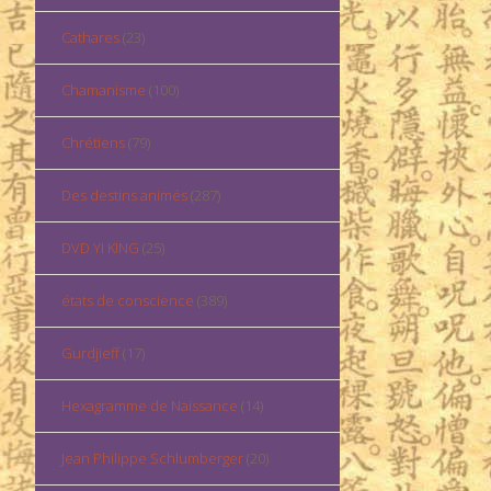
Cathares
(23)
Chamanisme
(100)
Chrétiens
(79)
Des destins animés
(287)
DVD YI KING
(25)
états de conscience
(389)
Gurdjieff
(17)
Hexagramme de Naissance
(14)
Jean Philippe Schlumberger
(20)