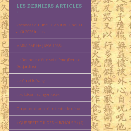
LES DERNIERS ARTICLES
:
Vacances du lundi 03 août au lundi 31
août 2026 inclus
MARIA SABINA (1896-1985)
Le Bonheur d’être soi-même (Denise
Desjardins)
Le Yin et le Yang
Les liaisons dangereuses
On pourrait peut-être tenter le détour
« QUE RESTE-T-IL DES HUICHOLS ? » (4)