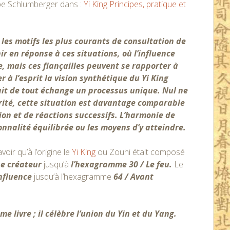
ippe Schlumberger dans :
Yi King Principes, pratique et
les motifs les plus courants de consultation de
ir en réponse à ces situations, où l’influence
, mais ces fiançailles peuvent se rapporter à
 à l’esprit la vision synthétique du Yi King
fait de tout échange un processus unique. Nul ne
vérité, cette situation est davantage comparable
on et de réactions successifs. L’harmonie de
onnalité équilibrée ou les moyens d’y atteindre.
ir qu’à l’origine le
Yi King
ou Zouhi était composé
Le créateur
jusqu’à
l’hexagramme 30 / Le feu.
Le
influence
jusqu’à l’hexagramme
64 / Avant
livre ; il célèbre l’union du Yin et du Yang.