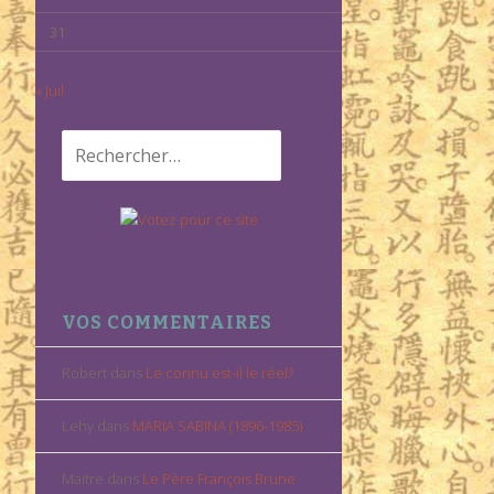
31
« Juil
Rechercher :
VOS COMMENTAIRES
Robert
dans
Le connu est-il le réel?
Lehy
dans
MARIA SABINA (1896-1985)
Maitre
dans
Le Père François Brune