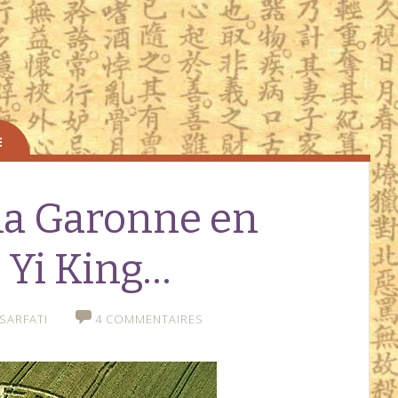
 la Garonne en
e Yi King…
SARFATI
4 COMMENTAIRES