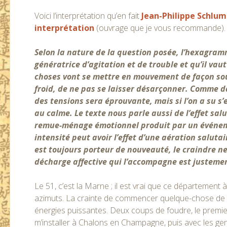
Voici l’interprétation qu’en fait
Jean-Philippe Schlu
interprétation
(ouvrage que je vous recommande).
Selon la nature de la question posée, l’hexagramm
génératrice d’agitation et de trouble et qu’il vau
choses vont se mettre en mouvement de façon soud
froid, de ne pas se laisser désarçonner. Comme d
des tensions sera éprouvante, mais si l’on a su s’
au calme. Le texte nous parle aussi de l’effet salu
remue-ménage émotionnel produit par un événeme
intensité peut avoir l’effet d’une aération salutai
est toujours porteur de nouveauté, le craindre ne 
décharge affective qui l’accompagne est justemen
Le 51, c’est la Marne ; il est vrai que ce départeme
azimuts. La crainte de commencer quelque-chose de no
énergies puissantes. Deux coups de foudre, le premier
m’installer à Chalons en Champagne, puis avec les gen