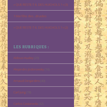
« QUE RESTE-T-IL DES HUICHOLS ? » (3)
1 Mai fête des…druides
« QUE RESTE-T-IL DES HUICHOLS ? » (2)
LES RUBRIQUES :
Aldous Huxley
(20)
Alejandro Jodorowsky
(16)
Arnaud Desjardins
(40)
Carl Jung
(18)
Carlos Castaneda
(32)